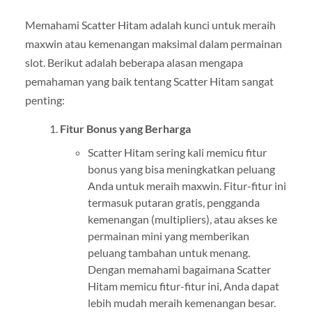
Memahami Scatter Hitam adalah kunci untuk meraih
maxwin atau kemenangan maksimal dalam permainan
slot. Berikut adalah beberapa alasan mengapa
pemahaman yang baik tentang Scatter Hitam sangat
penting:
Fitur Bonus yang Berharga
Scatter Hitam sering kali memicu fitur
bonus yang bisa meningkatkan peluang
Anda untuk meraih maxwin. Fitur-fitur ini
termasuk putaran gratis, pengganda
kemenangan (multipliers), atau akses ke
permainan mini yang memberikan
peluang tambahan untuk menang.
Dengan memahami bagaimana Scatter
Hitam memicu fitur-fitur ini, Anda dapat
lebih mudah meraih kemenangan besar.