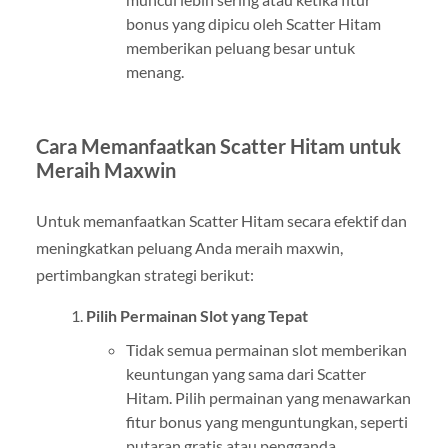
bonus yang dipicu oleh Scatter Hitam
memberikan peluang besar untuk
menang.
Cara Memanfaatkan Scatter Hitam untuk
Meraih Maxwin
Untuk memanfaatkan Scatter Hitam secara efektif dan
meningkatkan peluang Anda meraih maxwin,
pertimbangkan strategi berikut:
Pilih Permainan Slot yang Tepat
Tidak semua permainan slot memberikan
keuntungan yang sama dari Scatter
Hitam. Pilih permainan yang menawarkan
fitur bonus yang menguntungkan, seperti
putaran gratis atau pengganda