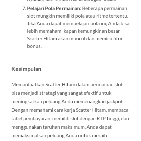
Pelajari Pola Permainan
: Beberapa permainan
slot mungkin memiliki pola atau ritme tertentu.
Jika Anda dapat mempelajari pola ini, Anda bisa
lebih memahami kapan kemungkinan besar
Scatter Hitam akan muncul dan memicu fitur
bonus.
Kesimpulan
Memanfaatkan Scatter Hitam dalam permainan slot
bisa menjadi strategi yang sangat efektif untuk
meningkatkan peluang Anda memenangkan jackpot.
Dengan memahami cara kerja Scatter Hitam, membaca
tabel pembayaran, memilih slot dengan RTP tinggi, dan
menggunakan taruhan maksimum, Anda dapat
memaksimalkan peluang Anda untuk meraih