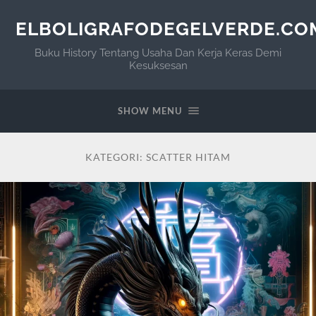
ELBOLIGRAFODEGELVERDE.CO
Buku History Tentang Usaha Dan Kerja Keras Demi
Kesuksesan
SHOW MENU
KATEGORI:
SCATTER HITAM