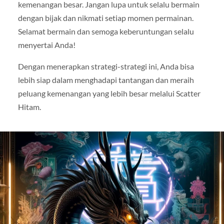
kemenangan besar. Jangan lupa untuk selalu bermain
dengan bijak dan nikmati setiap momen permainan.
Selamat bermain dan semoga keberuntungan selalu
menyertai Anda!
Dengan menerapkan strategi-strategi ini, Anda bisa
lebih siap dalam menghadapi tantangan dan meraih
peluang kemenangan yang lebih besar melalui Scatter
Hitam.