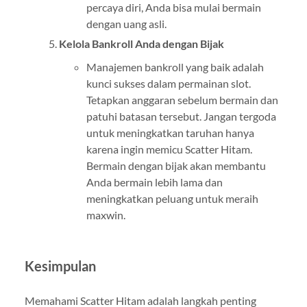
percaya diri, Anda bisa mulai bermain
dengan uang asli.
Kelola Bankroll Anda dengan Bijak
Manajemen bankroll yang baik adalah
kunci sukses dalam permainan slot.
Tetapkan anggaran sebelum bermain dan
patuhi batasan tersebut. Jangan tergoda
untuk meningkatkan taruhan hanya
karena ingin memicu Scatter Hitam.
Bermain dengan bijak akan membantu
Anda bermain lebih lama dan
meningkatkan peluang untuk meraih
maxwin.
Kesimpulan
Memahami Scatter Hitam adalah langkah penting