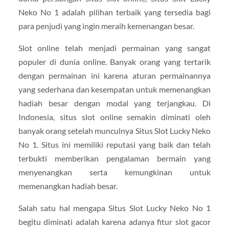
Neko No 1 adalah pilihan terbaik yang tersedia bagi
para penjudi yang ingin meraih kemenangan besar.
Slot online telah menjadi permainan yang sangat
populer di dunia online. Banyak orang yang tertarik
dengan permainan ini karena aturan permainannya
yang sederhana dan kesempatan untuk memenangkan
hadiah besar dengan modal yang terjangkau. Di
Indonesia, situs slot online semakin diminati oleh
banyak orang setelah munculnya Situs Slot Lucky Neko
No 1. Situs ini memiliki reputasi yang baik dan telah
terbukti memberikan pengalaman bermain yang
menyenangkan serta kemungkinan untuk
memenangkan hadiah besar.
Salah satu hal mengapa Situs Slot Lucky Neko No 1
begitu diminati adalah karena adanya fitur slot gacor