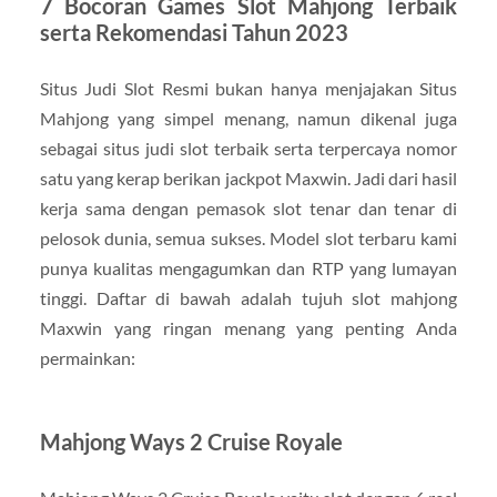
7 Bocoran Games Slot Mahjong Terbaik
serta Rekomendasi Tahun 2023
Situs Judi Slot Resmi bukan hanya menjajakan Situs
Mahjong yang simpel menang, namun dikenal juga
sebagai situs judi slot terbaik serta terpercaya nomor
satu yang kerap berikan jackpot Maxwin. Jadi dari hasil
kerja sama dengan pemasok slot tenar dan tenar di
pelosok dunia, semua sukses. Model slot terbaru kami
punya kualitas mengagumkan dan RTP yang lumayan
tinggi. Daftar di bawah adalah tujuh slot mahjong
Maxwin yang ringan menang yang penting Anda
permainkan:
Mahjong Ways 2 Cruise Royale