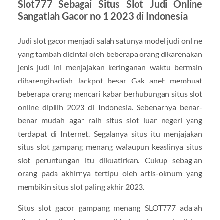
Slot777 Sebagai Situs Slot Judi Online
Sangatlah Gacor no 1 2023 di Indonesia
Judi slot gacor menjadi salah satunya model judi online
yang tambah dicintai oleh beberapa orang dikarenakan
jenis judi ini menjajakan keringanan waktu bermain
dibarengihadiah Jackpot besar. Gak aneh membuat
beberapa orang mencari kabar berhubungan situs slot
online dipilih 2023 di Indonesia. Sebenarnya benar-
benar mudah agar raih situs slot luar negeri yang
terdapat di Internet. Segalanya situs itu menjajakan
situs slot gampang menang walaupun keaslinya situs
slot peruntungan itu dikuatirkan. Cukup sebagian
orang pada akhirnya tertipu oleh artis-oknum yang
membikin situs slot paling akhir 2023.
Situs slot gacor gampang menang SLOT777 adalah