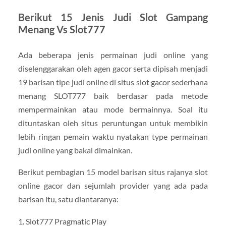
Berikut 15 Jenis Judi Slot Gampang
Menang Vs Slot777
Ada beberapa jenis permainan judi online yang
diselenggarakan oleh agen gacor serta dipisah menjadi
19 barisan tipe judi online di situs slot gacor sederhana
menang SLOT777 baik berdasar pada metode
mempermainkan atau mode bermainnya. Soal itu
dituntaskan oleh situs peruntungan untuk membikin
lebih ringan pemain waktu nyatakan type permainan
judi online yang bakal dimainkan.
Berikut pembagian 15 model barisan situs rajanya slot
online gacor dan sejumlah provider yang ada pada
barisan itu, satu diantaranya:
1. Slot777 Pragmatic Play