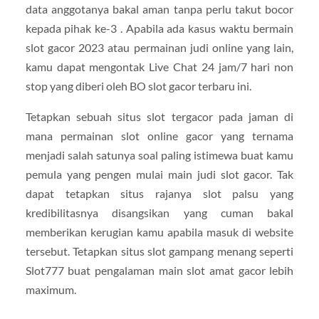
data anggotanya bakal aman tanpa perlu takut bocor
kepada pihak ke-3 . Apabila ada kasus waktu bermain
slot gacor 2023 atau permainan judi online yang lain,
kamu dapat mengontak Live Chat 24 jam/7 hari non
stop yang diberi oleh BO slot gacor terbaru ini.
Tetapkan sebuah situs slot tergacor pada jaman di
mana permainan slot online gacor yang ternama
menjadi salah satunya soal paling istimewa buat kamu
pemula yang pengen mulai main judi slot gacor. Tak
dapat tetapkan situs rajanya slot palsu yang
kredibilitasnya disangsikan yang cuman bakal
memberikan kerugian kamu apabila masuk di website
tersebut. Tetapkan situs slot gampang menang seperti
Slot777 buat pengalaman main slot amat gacor lebih
maximum.