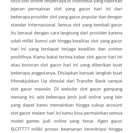
situs slot online terpercaya di Indonesia yang hadirkan
jejeran permainan slot yang gacor hari ini dari
beberapa provider slot yang gacor popular dan dengan
standar Internasional. Semua slot yang kembali gacor
itu berasal dengan cara langsung dari provider karena
udah miliki lisensi sah hingga kwalitas slot yang gacor
hari ini yang terdapat terjaga keadilan dan conten
positifnya. Kamu bakal terima kabar slot gacor hari ini
atau bocoran slot gacor hari ini yang diberikan buat
beberapa anggotanya. Disiapkan banyak langkah buat
Menakjubkan Up dimulai dari Transfer Bank sampai
slot gacor maxwin. Di website slot gacor gampang
menang ini, ada beberapa jenis judi online yang lain
yang dapat kamu memainkan hingga cukup account
slot gacor malam hari ini kamu bisa permainkan semua
model games judi online yang tenar. Agen gacor
SLOT777 miliki proses keamanan terenkripsi hingga