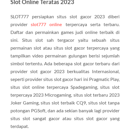
Slot Online Teratas 2023
SLOT777 persiapkan situs slot gacor 2023 diberi
provider
slot777 online
terpercaya serta terbaru.
Daftar dan permainkan games judi online terbaik di
sini. Situs slot sah tergacor yaitu sebuah situs
permainan slot atau situs slot gacor terpercaya yang
tampilkan video permainan gulungan berisi sejumlah
simbol tertentu. Ada beberapa slot gacor terbaru dari
provider slot gacor 2023 berkualitas Internasional,
seperti provider situs slot gacor hari ini Pragmatic Play,
situs slot online terpercaya Spadegaming, situs slot
terpercaya 2023 Microgaming, situs slot terbaru 2023
Joker Gaming, situs slot terbaik CQ9, situs slot tanpa
potongan PGSoft, dan ada sekian banyak lagi provider
situs slot sangat gacor atau situs slot gacor yang
terdapat.