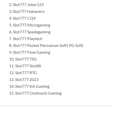
2. Slot777 Joker123
3. Slot777 Habanero
4. Slot777 CQ9
5. Slot777 Microgaming
6. Slot777 Spadegaming
7. Slot777 Playtech
8. Slot777 Pocket Permainan Soft( PG Soft)
9. Slot777 Flow Gaming
10. Slot777 TSG
11. Slot777 Slot88
12. Slot777 RTG
13. Slot777 2023
14. Slot777 KA Gaming
15. Slot777 Onetouch Gaming