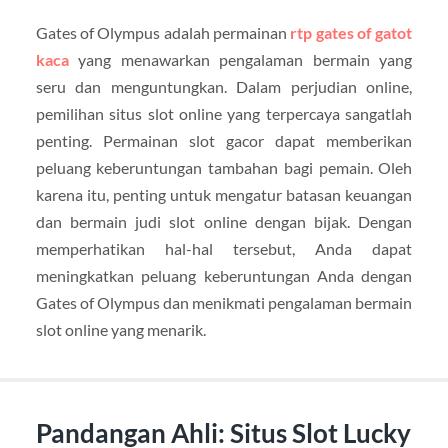
Gates of Olympus adalah permainan
rtp gates of gatot
kaca
yang menawarkan pengalaman bermain yang
seru dan menguntungkan. Dalam perjudian online,
pemilihan situs slot online yang terpercaya sangatlah
penting. Permainan slot gacor dapat memberikan
peluang keberuntungan tambahan bagi pemain. Oleh
karena itu, penting untuk mengatur batasan keuangan
dan bermain judi slot online dengan bijak. Dengan
memperhatikan hal-hal tersebut, Anda dapat
meningkatkan peluang keberuntungan Anda dengan
Gates of Olympus dan menikmati pengalaman bermain
slot online yang menarik.
Pandangan Ahli: Situs Slot Lucky