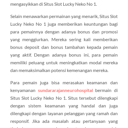
mengasyikkan di Situs Slot Lucky Neko No 1.
Selain menawarkan permainan yang menarik, Situs Slot
Lucky Neko No 1 juga memberikan keuntungan bagi
para pemainnya dengan adanya bonus dan promosi
yang menggiurkan. Mereka sering kali memberikan
bonus deposit dan bonus tambahan kepada pemain
yang aktif. Dengan adanya bonus ini, para pemain
memiliki peluang untuk meningkatkan modal mereka
dan memaksimalkan potensi kemenangan mereka.
Para pemain juga bisa merasakan keamanan dan
kenyamanan
sundararajanneurohospital
bermain di
Situs Slot Lucky Neko No 1. Situs tersebut dilengkapi
dengan sistem keamanan yang handal dan juga
dilengkapi dengan layanan pelanggan yang ramah dan
responsif. Jika ada masalah atau pertanyaan yang