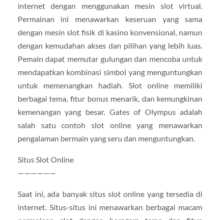
internet dengan menggunakan mesin slot virtual.
Permainan ini menawarkan keseruan yang sama
dengan mesin slot fisik di kasino konvensional, namun
dengan kemudahan akses dan pilihan yang lebih luas.
Pemain dapat memutar gulungan dan mencoba untuk
mendapatkan kombinasi simbol yang menguntungkan
untuk memenangkan hadiah. Slot online memiliki
berbagai tema, fitur bonus menarik, dan kemungkinan
kemenangan yang besar. Gates of Olympus adalah
salah satu contoh slot online yang menawarkan
pengalaman bermain yang seru dan menguntungkan.
Situs Slot Online
——————
Saat ini, ada banyak situs slot online yang tersedia di
internet. Situs-situs ini menawarkan berbagai macam