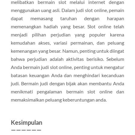
melibatkan bermain slot melalui internet dengan
menggunakan uang asli. Dalam judi slot online, pemain
dapat memasang taruhan dengan harapan
memenangkan hadiah yang besar. Slot online telah
menjadi pilihan perjudian yang populer karena
kemudahan akses, variasi permainan, dan peluang
kemenangan yang besar. Namun, penting untuk diingat
bahwa perjudian adalah aktivitas berisiko. Sebelum
Anda bermain judi slot online, penting untuk mengatur
batasan keuangan Anda dan menghindari kecanduan
judi. Bermain judi dengan bijak akan membantu Anda
menikmati pengalaman bermain slot online dan
memaksimalkan peluang keberuntungan anda.
Kesimpulan
——————