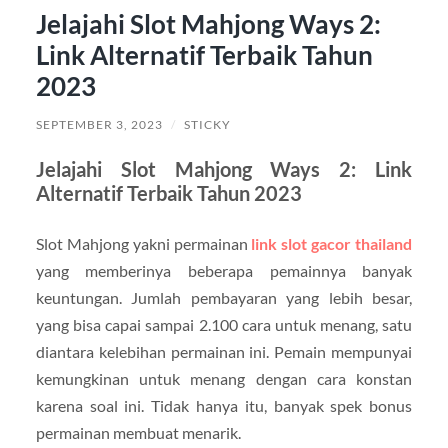
Jelajahi Slot Mahjong Ways 2:
Link Alternatif Terbaik Tahun
2023
SEPTEMBER 3, 2023
/
STICKY
Jelajahi Slot Mahjong Ways 2: Link
Alternatif Terbaik Tahun 2023
Slot Mahjong yakni permainan
link slot gacor thailand
yang memberinya beberapa pemainnya banyak
keuntungan. Jumlah pembayaran yang lebih besar,
yang bisa capai sampai 2.100 cara untuk menang, satu
diantara kelebihan permainan ini. Pemain mempunyai
kemungkinan untuk menang dengan cara konstan
karena soal ini. Tidak hanya itu, banyak spek bonus
permainan membuat menarik.