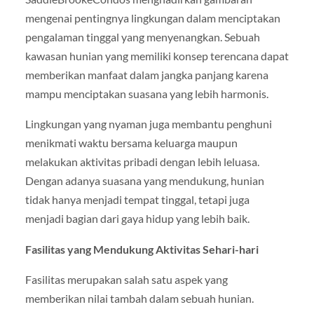
mengenai pentingnya lingkungan dalam menciptakan
pengalaman tinggal yang menyenangkan. Sebuah
kawasan hunian yang memiliki konsep terencana dapat
memberikan manfaat dalam jangka panjang karena
mampu menciptakan suasana yang lebih harmonis.
Lingkungan yang nyaman juga membantu penghuni
menikmati waktu bersama keluarga maupun
melakukan aktivitas pribadi dengan lebih leluasa.
Dengan adanya suasana yang mendukung, hunian
tidak hanya menjadi tempat tinggal, tetapi juga
menjadi bagian dari gaya hidup yang lebih baik.
Fasilitas yang Mendukung Aktivitas Sehari-hari
Fasilitas merupakan salah satu aspek yang
memberikan nilai tambah dalam sebuah hunian.