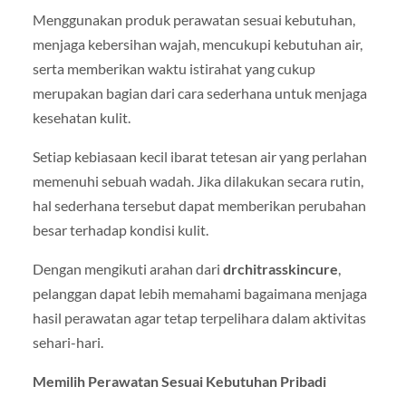
Menggunakan produk perawatan sesuai kebutuhan,
menjaga kebersihan wajah, mencukupi kebutuhan air,
serta memberikan waktu istirahat yang cukup
merupakan bagian dari cara sederhana untuk menjaga
kesehatan kulit.
Setiap kebiasaan kecil ibarat tetesan air yang perlahan
memenuhi sebuah wadah. Jika dilakukan secara rutin,
hal sederhana tersebut dapat memberikan perubahan
besar terhadap kondisi kulit.
Dengan mengikuti arahan dari
drchitrasskincure
,
pelanggan dapat lebih memahami bagaimana menjaga
hasil perawatan agar tetap terpelihara dalam aktivitas
sehari-hari.
Memilih Perawatan Sesuai Kebutuhan Pribadi