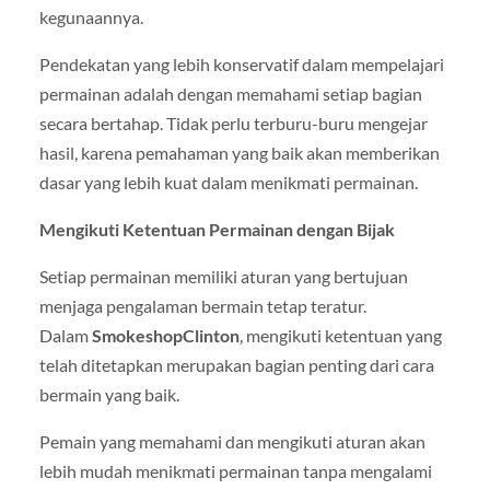
kegunaannya.
Pendekatan yang lebih konservatif dalam mempelajari
permainan adalah dengan memahami setiap bagian
secara bertahap. Tidak perlu terburu-buru mengejar
hasil, karena pemahaman yang baik akan memberikan
dasar yang lebih kuat dalam menikmati permainan.
Mengikuti Ketentuan Permainan dengan Bijak
Setiap permainan memiliki aturan yang bertujuan
menjaga pengalaman bermain tetap teratur.
Dalam
SmokeshopClinton
, mengikuti ketentuan yang
telah ditetapkan merupakan bagian penting dari cara
bermain yang baik.
Pemain yang memahami dan mengikuti aturan akan
lebih mudah menikmati permainan tanpa mengalami