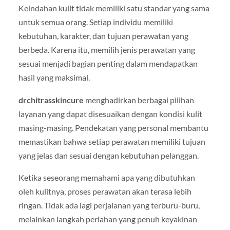
Keindahan kulit tidak memiliki satu standar yang sama
untuk semua orang. Setiap individu memiliki
kebutuhan, karakter, dan tujuan perawatan yang
berbeda. Karena itu, memilih jenis perawatan yang
sesuai menjadi bagian penting dalam mendapatkan
hasil yang maksimal.
drchitrasskincure
menghadirkan berbagai pilihan
layanan yang dapat disesuaikan dengan kondisi kulit
masing-masing. Pendekatan yang personal membantu
memastikan bahwa setiap perawatan memiliki tujuan
yang jelas dan sesuai dengan kebutuhan pelanggan.
Ketika seseorang memahami apa yang dibutuhkan
oleh kulitnya, proses perawatan akan terasa lebih
ringan. Tidak ada lagi perjalanan yang terburu-buru,
melainkan langkah perlahan yang penuh keyakinan