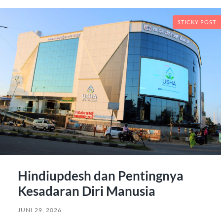
STICKY POST
Hindiupdesh dan Pentingnya
Kesadaran Diri Manusia
JUNI 29, 2026