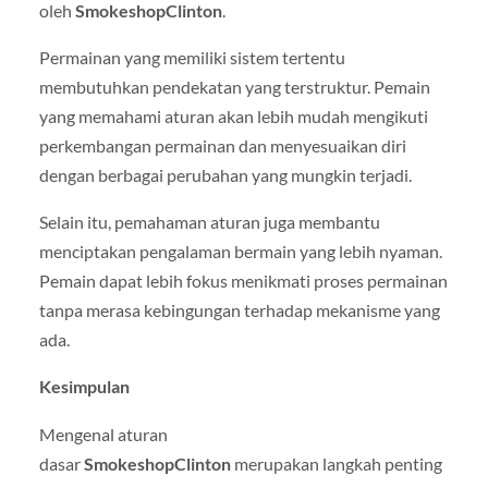
oleh
SmokeshopClinton
.
Permainan yang memiliki sistem tertentu
membutuhkan pendekatan yang terstruktur. Pemain
yang memahami aturan akan lebih mudah mengikuti
perkembangan permainan dan menyesuaikan diri
dengan berbagai perubahan yang mungkin terjadi.
Selain itu, pemahaman aturan juga membantu
menciptakan pengalaman bermain yang lebih nyaman.
Pemain dapat lebih fokus menikmati proses permainan
tanpa merasa kebingungan terhadap mekanisme yang
ada.
Kesimpulan
Mengenal aturan
dasar
SmokeshopClinton
merupakan langkah penting