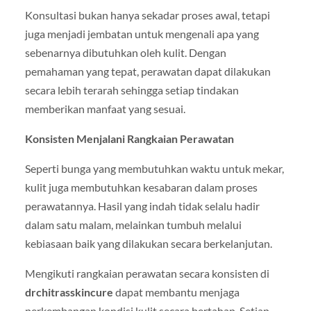
Konsultasi bukan hanya sekadar proses awal, tetapi
juga menjadi jembatan untuk mengenali apa yang
sebenarnya dibutuhkan oleh kulit. Dengan
pemahaman yang tepat, perawatan dapat dilakukan
secara lebih terarah sehingga setiap tindakan
memberikan manfaat yang sesuai.
Konsisten Menjalani Rangkaian Perawatan
Seperti bunga yang membutuhkan waktu untuk mekar,
kulit juga membutuhkan kesabaran dalam proses
perawatannya. Hasil yang indah tidak selalu hadir
dalam satu malam, melainkan tumbuh melalui
kebiasaan baik yang dilakukan secara berkelanjutan.
Mengikuti rangkaian perawatan secara konsisten di
drchitrasskincure
dapat membantu menjaga
perkembangan kondisi kulit secara bertahap. Setiap