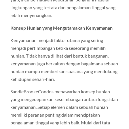
lingkungan yang tertata dan pengalaman tinggal yang
lebih menyenangkan.
Konsep Hunian yang Mengutamakan Kenyamanan
Kenyamanan menjadi faktor utama yang sering
menjadi pertimbangan ketika seseorang memilih
hunian. Tidak hanya dilihat dari bentuk bangunan,
kenyamanan juga berkaitan dengan bagaimana sebuah
hunian mampu memberikan suasana yang mendukung
kehidupan sehari-hari.
SaddleBrookeCondos menawarkan konsep hunian
yang mengedepankan keseimbangan antara fungsi dan
kenyamanan. Setiap elemen dalam sebuah hunian
memiliki peranan penting dalam menciptakan
pengalaman tinggal yang lebih baik. Mulai dari tata