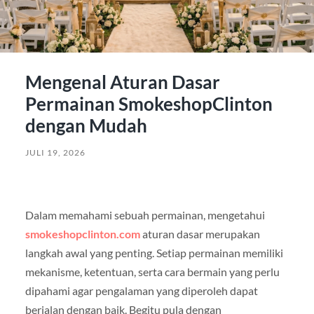
Mengenal Aturan Dasar
Permainan SmokeshopClinton
dengan Mudah
JULI 19, 2026
Dalam memahami sebuah permainan, mengetahui
smokeshopclinton.com
aturan dasar merupakan
langkah awal yang penting. Setiap permainan memiliki
mekanisme, ketentuan, serta cara bermain yang perlu
dipahami agar pengalaman yang diperoleh dapat
berjalan dengan baik. Begitu pula dengan