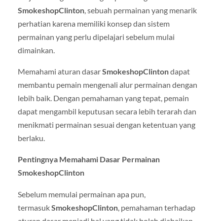
SmokeshopClinton
, sebuah permainan yang menarik
perhatian karena memiliki konsep dan sistem
permainan yang perlu dipelajari sebelum mulai
dimainkan.
Memahami aturan dasar
SmokeshopClinton
dapat
membantu pemain mengenali alur permainan dengan
lebih baik. Dengan pemahaman yang tepat, pemain
dapat mengambil keputusan secara lebih terarah dan
menikmati permainan sesuai dengan ketentuan yang
berlaku.
Pentingnya Memahami Dasar Permainan
SmokeshopClinton
Sebelum memulai permainan apa pun,
termasuk
SmokeshopClinton
, pemahaman terhadap
aturan dasar menjadi hal yang tidak boleh diabaikan.