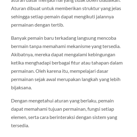
Aturan dibuat untuk memberikan struktur yang jelas
sehingga setiap pemain dapat mengikuti jalannya
permainan dengan tertib.
Banyak pemain baru terkadang langsung mencoba
bermain tanpa memahami mekanisme yang tersedia.
Akibatnya, mereka dapat mengalami kebingungan
ketika menghadapi berbagai fitur atau tahapan dalam
permainan. Oleh karena itu, mempelajari dasar
permainan sejak awal merupakan langkah yang lebih
bijaksana.
Dengan mengetahui aturan yang berlaku, pemain
dapat memahami tujuan permainan, fungsi setiap
elemen, serta cara berinteraksi dengan sistem yang
tersedia.