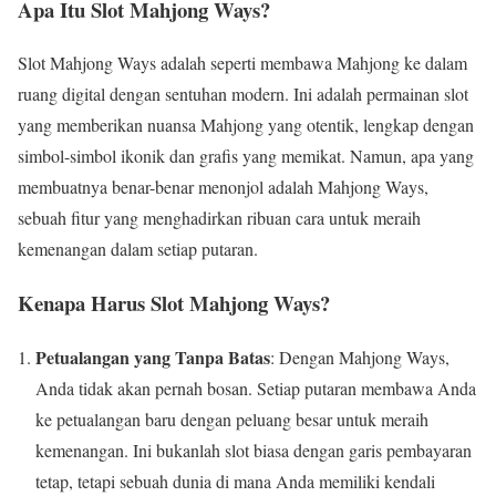
Apa Itu Slot Mahjong Ways?
Slot Mahjong Ways adalah seperti membawa Mahjong ke dalam
ruang digital dengan sentuhan modern. Ini adalah permainan slot
yang memberikan nuansa Mahjong yang otentik, lengkap dengan
simbol-simbol ikonik dan grafis yang memikat. Namun, apa yang
membuatnya benar-benar menonjol adalah Mahjong Ways,
sebuah fitur yang menghadirkan ribuan cara untuk meraih
kemenangan dalam setiap putaran.
Kenapa Harus Slot Mahjong Ways?
Petualangan yang Tanpa Batas
: Dengan Mahjong Ways,
Anda tidak akan pernah bosan. Setiap putaran membawa Anda
ke petualangan baru dengan peluang besar untuk meraih
kemenangan. Ini bukanlah slot biasa dengan garis pembayaran
tetap, tetapi sebuah dunia di mana Anda memiliki kendali