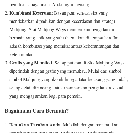
penuh atas bagaimana Anda ingin menang.
Kombinasi Keseruan
: Bayangkan sensasi slot yang
mendebarkan dipadukan dengan kecerdasan dan strategi
Mahjong. Slot Mahjong Ways memberikan pengalaman
bermain yang unik yang sulit ditemukan di tempat lain. Ini
adalah kombinasi yang memikat antara keberuntungan dan
keterampilan.
Grafis yang Memikat
: Setiap putaran di Slot Mahjong Ways
diperindah dengan grafis yang memukau. Mulai dari simbol-
simbol Mahjong yang ikonik hingga latar belakang yang indah,
setiap detail dirancang untuk memberikan pengalaman visual
yang mengagumkan bagi para pemain.
Bagaimana Cara Bermain?
Tentukan Taruhan Anda
: Mulailah dengan menentukan
jumlah taruhan yang ingin Anda pasang. Anda memiliki