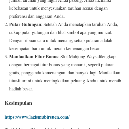
kebebasan untuk menyesuaikan taruhan sesuai dengan
preferensi dan anggaran Anda.
Putar Gulungan
: Setelah Anda menetapkan taruhan Anda,
cukup putar gulungan dan lihat simbol apa yang muncul.
Dengan ribuan cara untuk menang, setiap putaran adalah
kesempatan baru untuk meraih kemenangan besar.
Manfaatkan Fitur Bonus
: Slot Mahjong Ways dilengkapi
dengan berbagai fitur bonus yang menarik, seperti putaran
gratis, pengganda kemenangan, dan banyak lagi. Manfaatkan
fitur-fitur ini untuk meningkatkan peluang Anda untuk meraih
hadiah besar.
Kesimpulan
https://www.lazismubireuen.com/