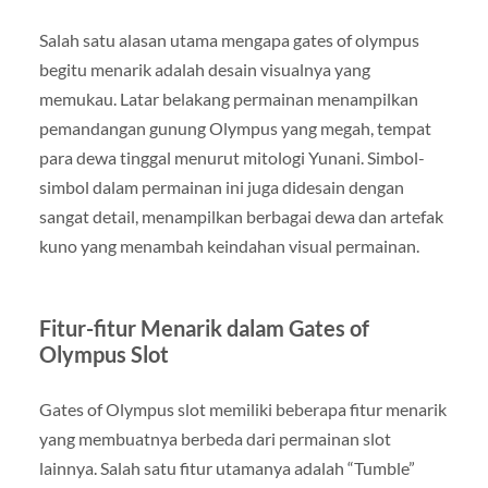
Salah satu alasan utama mengapa gates of olympus
begitu menarik adalah desain visualnya yang
memukau. Latar belakang permainan menampilkan
pemandangan gunung Olympus yang megah, tempat
para dewa tinggal menurut mitologi Yunani. Simbol-
simbol dalam permainan ini juga didesain dengan
sangat detail, menampilkan berbagai dewa dan artefak
kuno yang menambah keindahan visual permainan.
Fitur-fitur Menarik dalam Gates of
Olympus Slot
Gates of Olympus slot memiliki beberapa fitur menarik
yang membuatnya berbeda dari permainan slot
lainnya. Salah satu fitur utamanya adalah “Tumble”