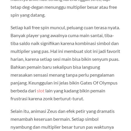
tetap deg-degan menunggu multiplier besar atau free
spin yang datang.
Setiap kali free spin muncul, peluang cuan terasa nyata.
Banyak player yang awalnya cuma main santai, tiba-
tiba saldo naik signifikan karena kombinasi simbol dan
multiplier yang pas. Hal ini membuat slot ini jadi favorit
harian, karena setiap sesi main bisa bikin senyum puas.
Bahkan pemain baru sekalipun bisa langsung
merasakan sensasi menang tanpa perlu pengalaman
panjang. Keunggulan ini jelas bikin Gates Of Olympus
berbeda dari
slot
lain yang kadang bikin pemain
frustrasi karena zonk berturut-turut.
Selain itu, animasi Zeus dan efek petir yang dramatis
menambah keseruan bermain. Setiap simbol
nyambung dan multiplier besar turun pas waktunya