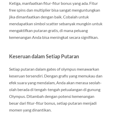
Ketiga, manfaatkan fitur-fitur bonus yang ada. Fitur
free spins dan multiplier bisa sangat menguntungkan
jika dimanfaatkan dengan baik. Cobalah untuk
mendapatkan simbol scatter sebanyak mungkin untuk
mengaktifkan putaran gratis, di mana peluang
kemenangan Anda bisa meningkat secara signifikan.
Keseruan dalam Setiap Putaran
Setiap putaran dalam gates of olympus menawarkan
keseruan tersendiri. Dengan grafis yang memukau dan
efek suara yang mendalam, Anda akan merasa seolah-
olah berada di tengah-tengah petualangan di gunung
Olympus. Ditambah dengan potensi kemenangan
besar dari fitur-fitur bonus, setiap putaran menjadi
momen yang dinantikan.