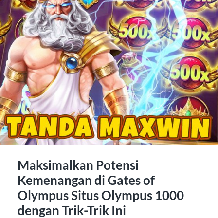
Maksimalkan Potensi
Kemenangan di Gates of
Olympus Situs Olympus 1000
dengan Trik-Trik Ini