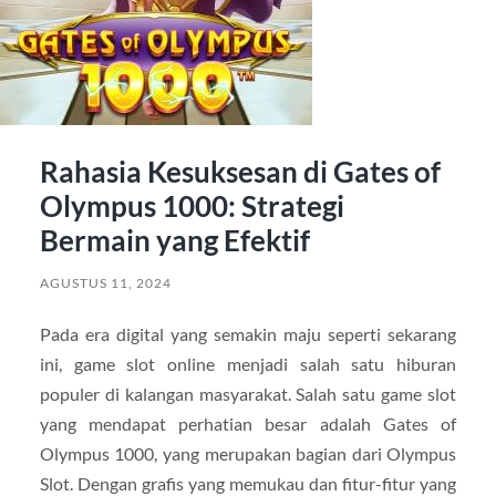
Rahasia Kesuksesan di Gates of
Olympus 1000: Strategi
Bermain yang Efektif
AGUSTUS 11, 2024
Pada era digital yang semakin maju seperti sekarang
ini, game slot online menjadi salah satu hiburan
populer di kalangan masyarakat. Salah satu game slot
yang mendapat perhatian besar adalah Gates of
Olympus 1000, yang merupakan bagian dari Olympus
Slot. Dengan grafis yang memukau dan fitur-fitur yang