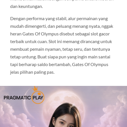
dan keuntungan.
Dengan performa yang stabil, alur permainan yang
mudah dimengerti, dan peluang menang nyata, nggak
heran Gates Of Olympus disebut sebagai slot gacor
terbaik untuk cuan. Slot ini memang dirancang untuk
membuat pemain nyaman, tetap seru, dan tentunya
tetap untung. Buat siapa pun yang ingin main santai
tapi berharap saldo bertambah, Gates Of Olympus
jelas pilihan paling pas.