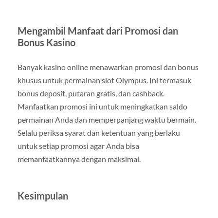
Mengambil Manfaat dari Promosi dan
Bonus Kasino
Banyak kasino online menawarkan promosi dan bonus
khusus untuk permainan slot Olympus. Ini termasuk
bonus deposit, putaran gratis, dan cashback.
Manfaatkan promosi ini untuk meningkatkan saldo
permainan Anda dan memperpanjang waktu bermain.
Selalu periksa syarat dan ketentuan yang berlaku
untuk setiap promosi agar Anda bisa
memanfaatkannya dengan maksimal.
Kesimpulan