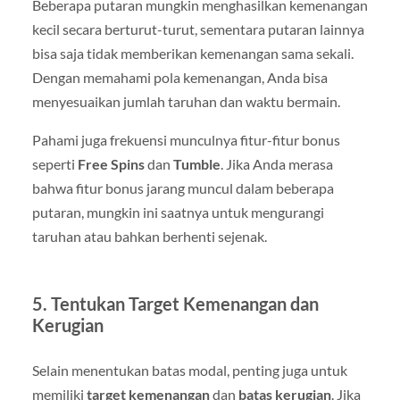
Beberapa putaran mungkin menghasilkan kemenangan
kecil secara berturut-turut, sementara putaran lainnya
bisa saja tidak memberikan kemenangan sama sekali.
Dengan memahami pola kemenangan, Anda bisa
menyesuaikan jumlah taruhan dan waktu bermain.
Pahami juga frekuensi munculnya fitur-fitur bonus
seperti
Free Spins
dan
Tumble
. Jika Anda merasa
bahwa fitur bonus jarang muncul dalam beberapa
putaran, mungkin ini saatnya untuk mengurangi
taruhan atau bahkan berhenti sejenak.
5. Tentukan Target Kemenangan dan
Kerugian
Selain menentukan batas modal, penting juga untuk
memiliki
target kemenangan
dan
batas kerugian
. Jika