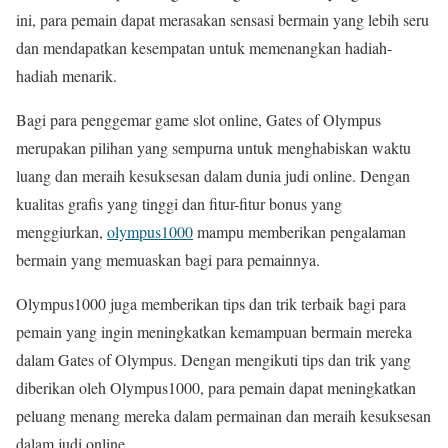
ini, para pemain dapat merasakan sensasi bermain yang lebih seru
dan mendapatkan kesempatan untuk memenangkan hadiah-
hadiah menarik.
Bagi para penggemar game slot online, Gates of Olympus
merupakan pilihan yang sempurna untuk menghabiskan waktu
luang dan meraih kesuksesan dalam dunia judi online. Dengan
kualitas grafis yang tinggi dan fitur-fitur bonus yang
menggiurkan,
olympus1000
mampu memberikan pengalaman
bermain yang memuaskan bagi para pemainnya.
Olympus1000 juga memberikan tips dan trik terbaik bagi para
pemain yang ingin meningkatkan kemampuan bermain mereka
dalam Gates of Olympus. Dengan mengikuti tips dan trik yang
diberikan oleh Olympus1000, para pemain dapat meningkatkan
peluang menang mereka dalam permainan dan meraih kesuksesan
dalam judi online.