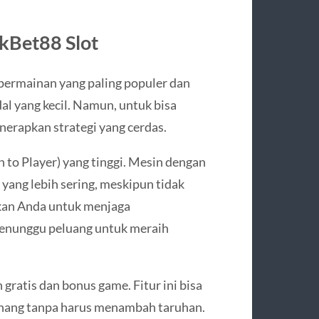
ckBet88 Slot
 permainan yang paling populer dan
l yang kecil. Namun, untuk bisa
nerapkan strategi yang cerdas.
 to Player) yang tinggi. Mesin dengan
ang lebih sering, meskipun tidak
nkan Anda untuk menjaga
menunggu peluang untuk meraih
n gratis dan bonus game. Fitur ini bisa
ang tanpa harus menambah taruhan.