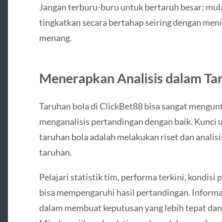
Jangan terburu-buru untuk bertaruh besar; mula
tingkatkan secara bertahap seiring dengan me
menang.
Menerapkan Analisis dalam Ta
Taruhan bola di ClickBet88 bisa sangat mengu
menganalisis pertandingan dengan baik. Kunci
taruhan bola adalah melakukan riset dan anal
taruhan.
Pelajari statistik tim, performa terkini, kondisi
bisa mempengaruhi hasil pertandingan. Inform
dalam membuat keputusan yang lebih tepat da