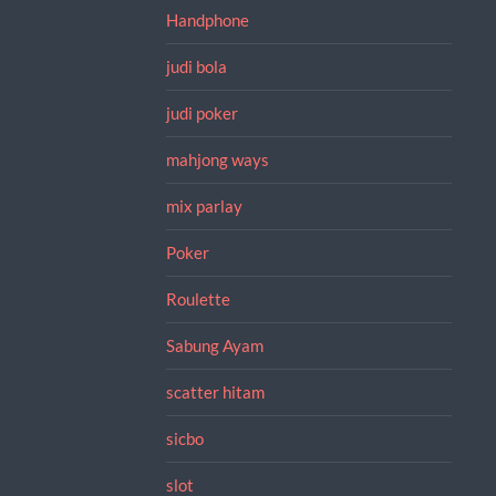
Handphone
judi bola
judi poker
mahjong ways
mix parlay
Poker
Roulette
Sabung Ayam
scatter hitam
sicbo
slot