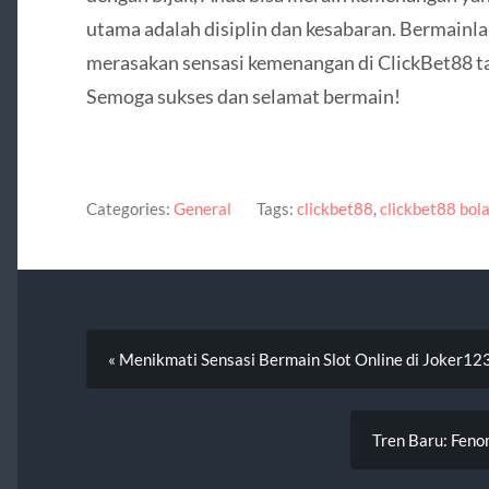
utama adalah disiplin dan kesabaran. Bermainl
merasakan sensasi kemenangan di ClickBet88 t
Semoga sukses dan selamat bermain!
Categories:
General
Tags:
clickbet88
,
clickbet88 bol
« Menikmati Sensasi Bermain Slot Online di Joker12
Tren Baru: Feno