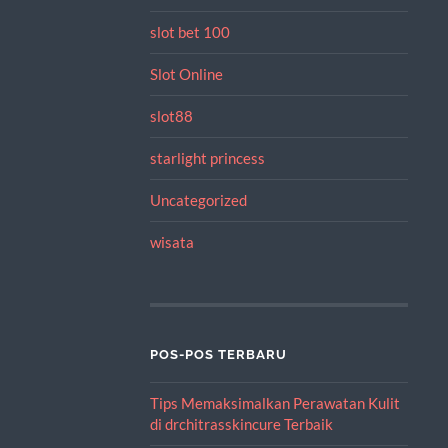
slot bet 100
Slot Online
slot88
starlight princess
Uncategorized
wisata
POS-POS TERBARU
Tips Memaksimalkan Perawatan Kulit
di drchitrasskincure Terbaik