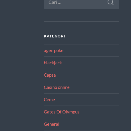
UNTUK:
KATEGORI
agen poker
blackjack
Capsa
Casino online
Ceme
Gates Of Olympus
General