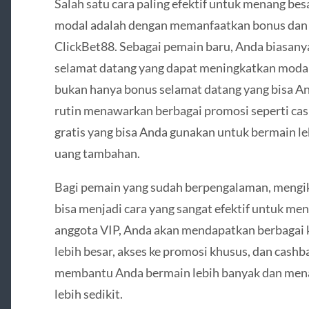
Salah satu cara paling efektif untuk menang be
modal adalah dengan memanfaatkan bonus dan 
ClickBet88. Sebagai pemain baru, Anda biasan
selamat datang yang dapat meningkatkan modal
bukan hanya bonus selamat datang yang bisa A
rutin menawarkan berbagai promosi seperti cas
gratis yang bisa Anda gunakan untuk bermain l
uang tambahan.
Bagi pemain yang sudah berpengalaman, mengik
bisa menjadi cara yang sangat efektif untuk m
anggota VIP, Anda akan mendapatkan berbagai k
lebih besar, akses ke promosi khusus, dan cashba
membantu Anda bermain lebih banyak dan mena
lebih sedikit.