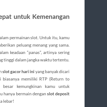
 Tepat untuk Kemenangan
dalam permainan slot. Untuk itu, kamu
mberikan peluang menang yang sama.
lam keadaan “panas”, artinya sering
 tinggi dalam jangka waktu tertentu.
ah
slot gacor hari ini
yang banyak dicari
i biasanya memiliki RTP (Return to
in besar kemungkinan kamu untuk
mu hanya bermain dengan
slot deposit
a lebar!