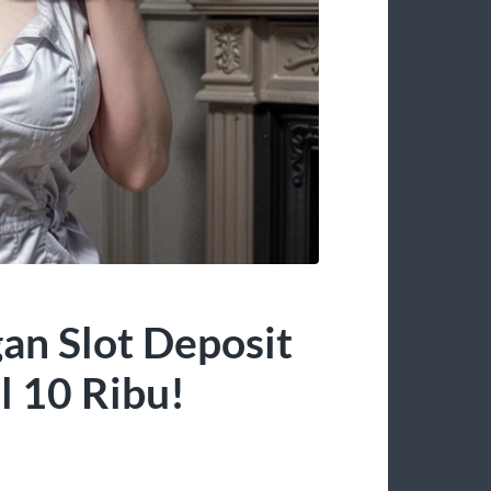
an Slot Deposit
l 10 Ribu!