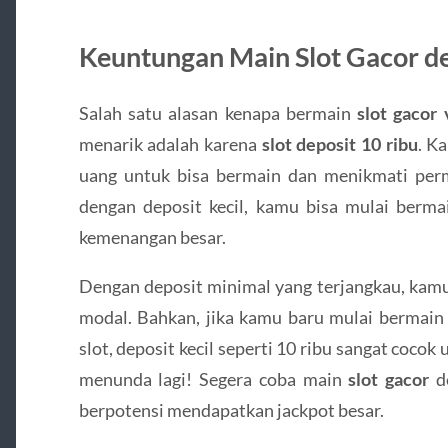
Keuntungan Main Slot Gacor d
Salah satu alasan kenapa bermain
slot gacor 
menarik adalah karena
slot deposit 10 ribu
. K
uang untuk bisa bermain dan menikmati perm
dengan deposit kecil, kamu bisa mulai ber
kemenangan besar.
Dengan deposit minimal yang terjangkau, kamu 
modal. Bahkan, jika kamu baru mulai bermain 
slot, deposit kecil seperti 10 ribu sangat cocok
menunda lagi! Segera coba main
slot gacor
de
berpotensi mendapatkan jackpot besar.