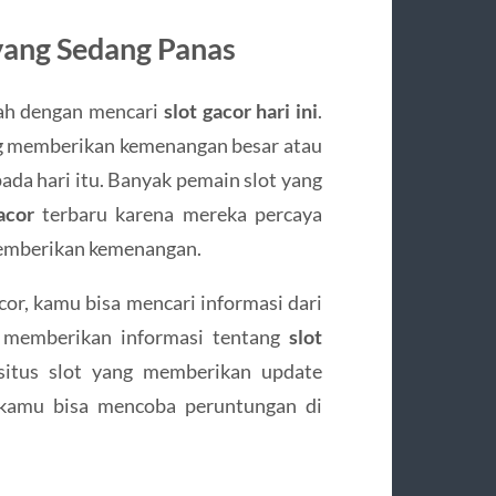
 yang Sedang Panas
ah dengan mencari
slot gacor hari ini
.
ng memberikan kemenangan besar atau
ada hari itu. Banyak pemain slot yang
acor
terbaru karena mereka percaya
memberikan kemenangan.
r, kamu bisa mencari informasi dari
 memberikan informasi tentang
slot
 situs slot yang memberikan update
 kamu bisa mencoba peruntungan di