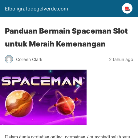
Elboligrafodegelverde.com
Panduan Bermain Spaceman Slot
untuk Meraih Kemenangan
Colleen Clark
2 tahun ago
Dalam dunia perjudian online, permainan slot menjadi salah satu