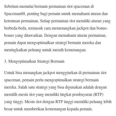
Sebelum memulai bermain permainan slot spaceman di
Spaceman88, penting bagi pemain untuk memahami aturan dan
ketentuan permainan. Setiap permainan slot memiliki aturan yang
berbeda-beda, termasuk cara memenangkan jackpot dan bonus-
bonus yang ditawarkan. Dengan memahami aturan permainan,
pemain dapat mengoptimalkan strategi bermain mereka dan
meningkatkan peluang untuk meraih kemenangan.
3. Mengoptimalkan Strategi Bermain
Untuk bisa menangkan jackpot menggiurkan di permainan slot
spaceman, pemain perlu mengoptimalkan strategi bermain
mereka. Salah satu strategi yang bisa digunakan adalah dengan
memilih mesin slot yang memiliki tingkat pembayaran (RTP)
yang tinggi. Mesin slot dengan RTP tinggi memiliki peluang lebih
besar untuk memberikan kemenangan kepada pemain.