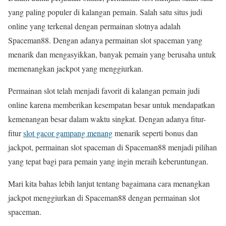
yang paling populer di kalangan pemain. Salah satu situs judi
online yang terkenal dengan permainan slotnya adalah
Spaceman88. Dengan adanya permainan slot spaceman yang
menarik dan mengasyikkan, banyak pemain yang berusaha untuk
memenangkan jackpot yang menggiurkan.
Permainan slot telah menjadi favorit di kalangan pemain judi
online karena memberikan kesempatan besar untuk mendapatkan
kemenangan besar dalam waktu singkat. Dengan adanya fitur-
fitur
slot gacor gampang menang
menarik seperti bonus dan
jackpot, permainan slot spaceman di Spaceman88 menjadi pilihan
yang tepat bagi para pemain yang ingin meraih keberuntungan.
Mari kita bahas lebih lanjut tentang bagaimana cara menangkan
jackpot menggiurkan di Spaceman88 dengan permainan slot
spaceman.