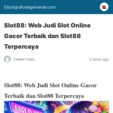
Elboligrafodegelverde.com
Slot88: Web Judi Slot Online
Gacor Terbaik dan Slot88
Terpercaya
Colleen Clark
2 tahun ago
Slot88: Web Judi Slot Online Gacor
Terbaik dan Slot88 Terpercaya