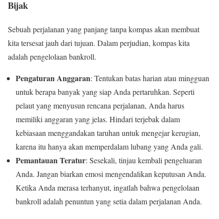
Bijak
Sebuah perjalanan yang panjang tanpa kompas akan membuat
kita tersesat jauh dari tujuan. Dalam perjudian, kompas kita
adalah pengelolaan bankroll.
Pengaturan Anggaran
: Tentukan batas harian atau mingguan
untuk berapa banyak yang siap Anda pertaruhkan. Seperti
pelaut yang menyusun rencana perjalanan, Anda harus
memiliki anggaran yang jelas. Hindari terjebak dalam
kebiasaan menggandakan taruhan untuk mengejar kerugian,
karena itu hanya akan memperdalam lubang yang Anda gali.
Pemantauan Teratur
: Sesekali, tinjau kembali pengeluaran
Anda. Jangan biarkan emosi mengendalikan keputusan Anda.
Ketika Anda merasa terhanyut, ingatlah bahwa pengelolaan
bankroll adalah penuntun yang setia dalam perjalanan Anda.