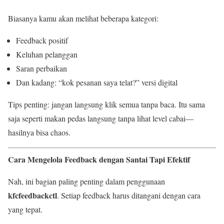
Biasanya kamu akan melihat beberapa kategori:
Feedback positif
Keluhan pelanggan
Saran perbaikan
Dan kadang: “kok pesanan saya telat?” versi digital
Tips penting: jangan langsung klik semua tanpa baca. Itu sama
saja seperti makan pedas langsung tanpa lihat level cabai—
hasilnya bisa chaos.
Cara Mengelola Feedback dengan Santai Tapi Efektif
Nah, ini bagian paling penting dalam penggunaan
kfcfeedbackctl
. Setiap feedback harus ditangani dengan cara
yang tepat.