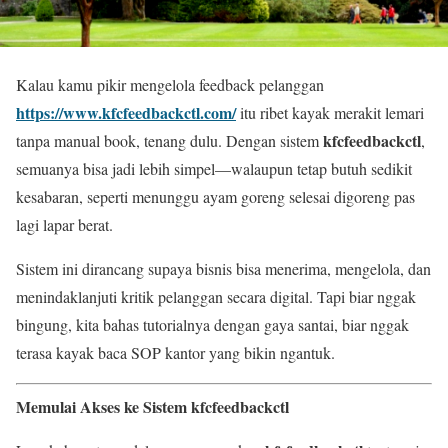
Kalau kamu pikir mengelola feedback pelanggan
https://www.kfcfeedbackctl.com/
itu ribet kayak merakit lemari
kfcfeedbackctl
tanpa manual book, tenang dulu. Dengan sistem
,
semuanya bisa jadi lebih simpel—walaupun tetap butuh sedikit
kesabaran, seperti menunggu ayam goreng selesai digoreng pas
lagi lapar berat.
Sistem ini dirancang supaya bisnis bisa menerima, mengelola, dan
menindaklanjuti kritik pelanggan secara digital. Tapi biar nggak
bingung, kita bahas tutorialnya dengan gaya santai, biar nggak
terasa kayak baca SOP kantor yang bikin ngantuk.
Memulai Akses ke Sistem kfcfeedbackctl