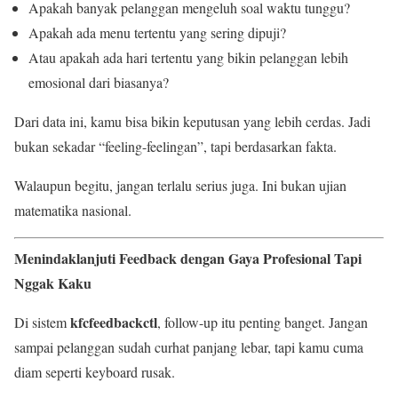
Apakah banyak pelanggan mengeluh soal waktu tunggu?
Apakah ada menu tertentu yang sering dipuji?
Atau apakah ada hari tertentu yang bikin pelanggan lebih
emosional dari biasanya?
Dari data ini, kamu bisa bikin keputusan yang lebih cerdas. Jadi
bukan sekadar “feeling-feelingan”, tapi berdasarkan fakta.
Walaupun begitu, jangan terlalu serius juga. Ini bukan ujian
matematika nasional.
Menindaklanjuti Feedback dengan Gaya Profesional Tapi
Nggak Kaku
kfcfeedbackctl
Di sistem
, follow-up itu penting banget. Jangan
sampai pelanggan sudah curhat panjang lebar, tapi kamu cuma
diam seperti keyboard rusak.