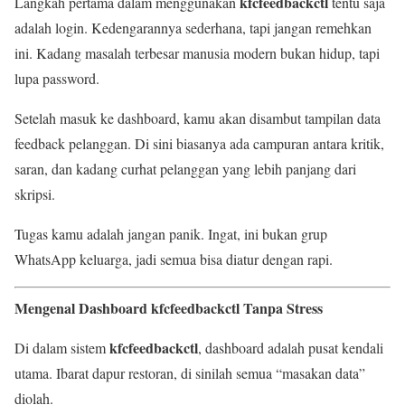
kfcfeedbackctl
Langkah pertama dalam menggunakan
tentu saja
adalah login. Kedengarannya sederhana, tapi jangan remehkan
ini. Kadang masalah terbesar manusia modern bukan hidup, tapi
lupa password.
Setelah masuk ke dashboard, kamu akan disambut tampilan data
feedback pelanggan. Di sini biasanya ada campuran antara kritik,
saran, dan kadang curhat pelanggan yang lebih panjang dari
skripsi.
Tugas kamu adalah jangan panik. Ingat, ini bukan grup
WhatsApp keluarga, jadi semua bisa diatur dengan rapi.
Mengenal Dashboard kfcfeedbackctl Tanpa Stress
kfcfeedbackctl
Di dalam sistem
, dashboard adalah pusat kendali
utama. Ibarat dapur restoran, di sinilah semua “masakan data”
diolah.