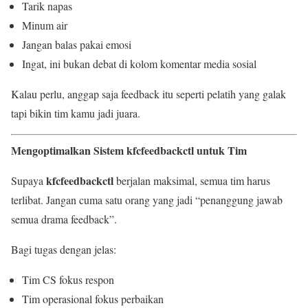
Tarik napas
Minum air
Jangan balas pakai emosi
Ingat, ini bukan debat di kolom komentar media sosial
Kalau perlu, anggap saja feedback itu seperti pelatih yang galak
tapi bikin tim kamu jadi juara.
Mengoptimalkan Sistem kfcfeedbackctl untuk Tim
kfcfeedbackctl
Supaya
berjalan maksimal, semua tim harus
terlibat. Jangan cuma satu orang yang jadi “penanggung jawab
semua drama feedback”.
Bagi tugas dengan jelas:
Tim CS fokus respon
Tim operasional fokus perbaikan