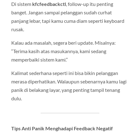
Di sistem
kfcfeedbackctl
, follow-up itu penting
banget. Jangan sampai pelanggan sudah curhat
panjang lebar, tapi kamu cuma diam seperti keyboard
rusak.
Kalau ada masalah, segera beri update. Misalnya:
“Terima kasih atas masukannya, kami sedang
memperbaiki sistem kami.”
Kalimat sederhana seperti ini bisa bikin pelanggan
merasa diperhatikan. Walaupun sebenarnya kamu lagi
panik di belakang layar, yang penting tampil tenang
dulu.
Tips Anti Panik Menghadapi Feedback Negatif