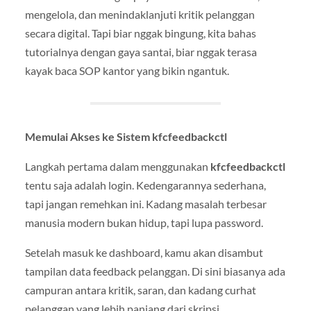
mengelola, dan menindaklanjuti kritik pelanggan
secara digital. Tapi biar nggak bingung, kita bahas
tutorialnya dengan gaya santai, biar nggak terasa
kayak baca SOP kantor yang bikin ngantuk.
Memulai Akses ke Sistem kfcfeedbackctl
Langkah pertama dalam menggunakan
kfcfeedbackctl
tentu saja adalah login. Kedengarannya sederhana,
tapi jangan remehkan ini. Kadang masalah terbesar
manusia modern bukan hidup, tapi lupa password.
Setelah masuk ke dashboard, kamu akan disambut
tampilan data feedback pelanggan. Di sini biasanya ada
campuran antara kritik, saran, dan kadang curhat
pelanggan yang lebih panjang dari skripsi.