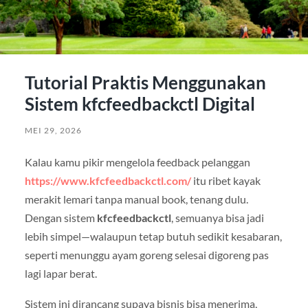
Tutorial Praktis Menggunakan
Sistem kfcfeedbackctl Digital
MEI 29, 2026
Kalau kamu pikir mengelola feedback pelanggan
https://www.kfcfeedbackctl.com/
itu ribet kayak
merakit lemari tanpa manual book, tenang dulu.
Dengan sistem
kfcfeedbackctl
, semuanya bisa jadi
lebih simpel—walaupun tetap butuh sedikit kesabaran,
seperti menunggu ayam goreng selesai digoreng pas
lagi lapar berat.
Sistem ini dirancang supaya bisnis bisa menerima,