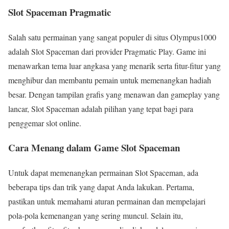
Slot Spaceman Pragmatic
Salah satu permainan yang sangat populer di situs Olympus1000
adalah Slot Spaceman dari provider Pragmatic Play. Game ini
menawarkan tema luar angkasa yang menarik serta fitur-fitur yang
menghibur dan membantu pemain untuk memenangkan hadiah
besar. Dengan tampilan grafis yang menawan dan gameplay yang
lancar, Slot Spaceman adalah pilihan yang tepat bagi para
penggemar slot online.
Cara Menang dalam Game Slot Spaceman
Untuk dapat memenangkan permainan Slot Spaceman, ada
beberapa tips dan trik yang dapat Anda lakukan. Pertama,
pastikan untuk memahami aturan permainan dan mempelajari
pola-pola kemenangan yang sering muncul. Selain itu,