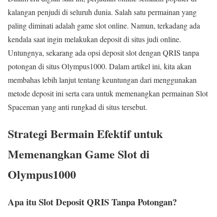
kalangan penjudi di seluruh dunia. Salah satu permainan yang
paling diminati adalah game slot online. Namun, terkadang ada
kendala saat ingin melakukan deposit di situs judi online.
Untungnya, sekarang ada opsi deposit slot dengan QRIS tanpa
potongan di situs Olympus1000. Dalam artikel ini, kita akan
membahas lebih lanjut tentang keuntungan dari menggunakan
metode deposit ini serta cara untuk memenangkan permainan Slot
Spaceman yang anti rungkad di situs tersebut.
Strategi Bermain Efektif untuk
Memenangkan Game Slot di
Olympus1000
Apa itu Slot Deposit QRIS Tanpa Potongan?