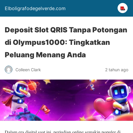
Elboligrafodegelverde.com
Deposit Slot QRIS Tanpa Potongan
di Olympus1000: Tingkatkan
Peluang Menang Anda
Colleen Clark
2 tahun ago
Dalam era digital saat ini, perjudian online semakin populer di