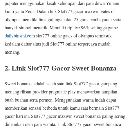
populer menggunakan kisah kehidupan dari para dewa Yunani
kuno yaitu Zeus. Dalam link Slot777 gacor maxwin gates of
olympus memiliki lima gulungan dan 25 garis pembayaran serta
banyak simbol menarik. Memiliki rtp live 96% sehingga game
dailybinsmi.com
slot777 online gates of olympus termasuk
kedalam daftar situs judi Slot777 online terpercaya mudah
menang.
2. Link Slot777 Gacor Sweet Bonanza
Sweet bonanza adalah salah satu link Slot777 gacor gampang
menang rilisan provider pragmatic play menawarkan tampilan
buah buahan serta permen. Menggunakan warna indah dapat
memberikan sensasi berbeda untuk kamu saat bermain Slot777
gacor hari ini. Slot777 gacor maxwin sweet bonanza paling sering
dimainkan oleh para wanita. Link Slot777 gacor sweet bonanza