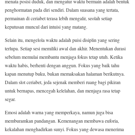
menata posisi duduk, dan mengatur waktu bermain adalah bentuk
penghormatan pada diri sendiri. Dalam suasana yang tertata,
permainan di ceriabet terasa lebih mengalir, seolah setiap
keputusan muncul dari intuisi yang matang.
Selain itu, mengelola waktu adalah puisi disiplin yang sering
terlupa. Setiap sesi memiliki awal dan akhir. Menentukan durasi
sebelum memulai membantu menjaga fokus tetap utuh. Ketika
waktu habis, berhenti dengan anggun. Fokus yang baik tahu
kapan menutup buku, bukan memaksakan halaman berikutnya.
Dalam slot ceriabet, jeda sejenak memberi ruang bagi pikiran
untuk bernapas, mencegah kelelahan, dan menjaga rasa tetap
segar.
Emosi adalah warna yang memperkaya, namun juga bisa
memburamkan pandangan. Kemenangan membawa euforia,
kekalahan menghadirkan sunyi. Fokus yang dewasa menerima