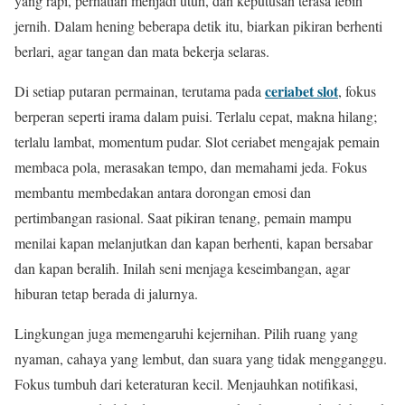
yang rapi, perhatian menjadi utuh, dan keputusan terasa lebih
jernih. Dalam hening beberapa detik itu, biarkan pikiran berhenti
berlari, agar tangan dan mata bekerja selaras.
ceriabet slot
Di setiap putaran permainan, terutama pada
, fokus
berperan seperti irama dalam puisi. Terlalu cepat, makna hilang;
terlalu lambat, momentum pudar. Slot ceriabet mengajak pemain
membaca pola, merasakan tempo, dan memahami jeda. Fokus
membantu membedakan antara dorongan emosi dan
pertimbangan rasional. Saat pikiran tenang, pemain mampu
menilai kapan melanjutkan dan kapan berhenti, kapan bersabar
dan kapan beralih. Inilah seni menjaga keseimbangan, agar
hiburan tetap berada di jalurnya.
Lingkungan juga memengaruhi kejernihan. Pilih ruang yang
nyaman, cahaya yang lembut, dan suara yang tidak mengganggu.
Fokus tumbuh dari keteraturan kecil. Menjauhkan notifikasi,