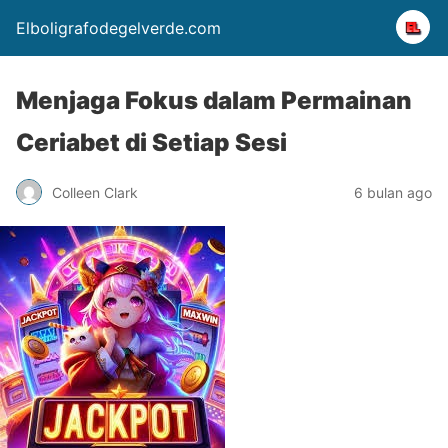
Elboligrafodegelverde.com
Menjaga Fokus dalam Permainan
Ceriabet di Setiap Sesi
Colleen Clark
6 bulan ago