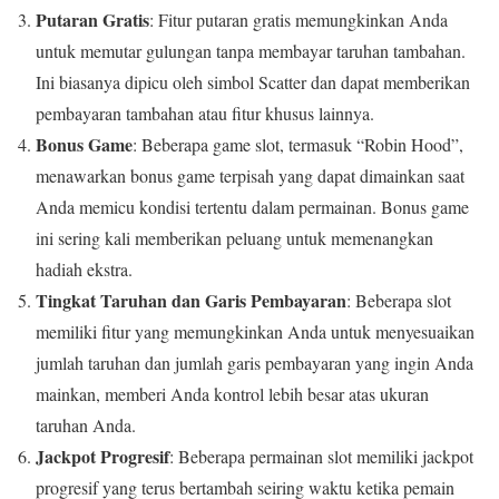
Putaran Gratis
: Fitur putaran gratis memungkinkan Anda
untuk memutar gulungan tanpa membayar taruhan tambahan.
Ini biasanya dipicu oleh simbol Scatter dan dapat memberikan
pembayaran tambahan atau fitur khusus lainnya.
Bonus Game
: Beberapa game slot, termasuk “Robin Hood”,
menawarkan bonus game terpisah yang dapat dimainkan saat
Anda memicu kondisi tertentu dalam permainan. Bonus game
ini sering kali memberikan peluang untuk memenangkan
hadiah ekstra.
Tingkat Taruhan dan Garis Pembayaran
: Beberapa slot
memiliki fitur yang memungkinkan Anda untuk menyesuaikan
jumlah taruhan dan jumlah garis pembayaran yang ingin Anda
mainkan, memberi Anda kontrol lebih besar atas ukuran
taruhan Anda.
Jackpot Progresif
: Beberapa permainan slot memiliki jackpot
progresif yang terus bertambah seiring waktu ketika pemain