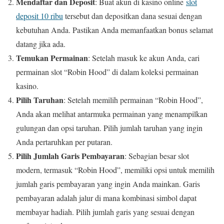
Mendaftar dan Deposit
: Buat akun di kasino online
slot
deposit 10 ribu
tersebut dan depositkan dana sesuai dengan
kebutuhan Anda. Pastikan Anda memanfaatkan bonus selamat
datang jika ada.
Temukan Permainan
: Setelah masuk ke akun Anda, cari
permainan slot “Robin Hood” di dalam koleksi permainan
kasino.
Pilih Taruhan
: Setelah memilih permainan “Robin Hood”,
Anda akan melihat antarmuka permainan yang menampilkan
gulungan dan opsi taruhan. Pilih jumlah taruhan yang ingin
Anda pertaruhkan per putaran.
Pilih Jumlah Garis Pembayaran
: Sebagian besar slot
modern, termasuk “Robin Hood”, memiliki opsi untuk memilih
jumlah garis pembayaran yang ingin Anda mainkan. Garis
pembayaran adalah jalur di mana kombinasi simbol dapat
membayar hadiah. Pilih jumlah garis yang sesuai dengan